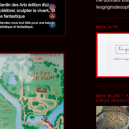
me donnant votr
lesgrigrisdeso
MON SITE
MON BLOG " 
LIEUX INSOLI