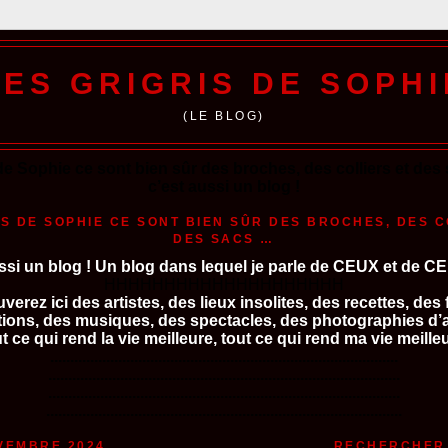
LES GRIGRIS DE SOPHI
(LE BLOG)
de Sophie ce sont bien sûr des broches, des colliers et de
c’est aussi un blog !
IS DE SOPHIE CE SONT BIEN SÛR DES BROCHES, DES C
DES SACS …
ssi un blog ! Un blog dans lequel je parle de CEUX et de C
HHHHHHHHHHHHHHHHHHHH
verez ici des artistes, des lieux insolites, des recettes, des 
tions, des musiques, des spectacles, des photographies d
t ce qui rend la vie meilleure, tout ce qui rend ma vie meilleu
.......................................................................................
........................................................................................
........................................................................................
.........................................................................................
VEMBRE 2024
RECHERCHER