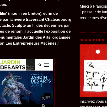
ues.
Merci à Françoi
" passeur de lum
ilin' (moulin en breton), écrin de
rendre mes rêves
é par la rivière traversant Châteaubourg,
ctacle. Sculpté au fil des décennies par
s de renom, il accueille l’exposition de
onumentales
Jardin des Arts
, organisée
INSCRIPTION
tion Les Entrepreneurs Mécènes."
inscrivez vous s