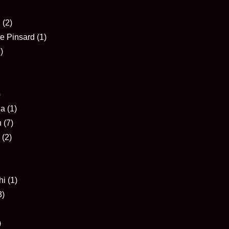
i
(2)
ne Pinsard
(1)
)
)
ia
(1)
n
(7)
(2)
hi
(1)
3)
)