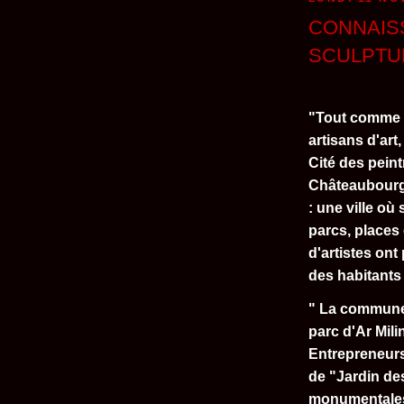
CONNAIS
SCULPTU
"Tout comme la
artisans d'art
Cité des peint
Châteaubourg 
: une ville où
parcs, places e
d'artistes ont
des habitants 
" La commune 
parc d'Ar Mili
Entrepreneurs
de "Jardin de
monumentales 