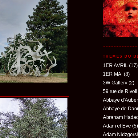
THEMES DU B
1ER AVRIL
(17)
1ER MAI
(8)
3W Gallery
(2)
59 rue de Rivoli
Abbaye d'Auber
Abbaye de Dao
Abraham Hada
Adam et Eve
(5)
Adam Nidzgorsk