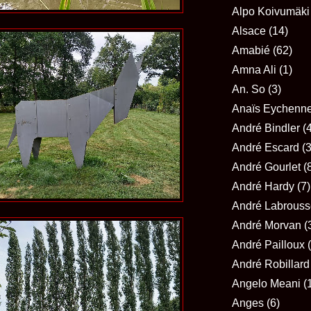
Alpo Koivumäki
Alsace
(14)
Amabié
(62)
Amna Ali
(1)
An. So
(3)
Anaïs Eychenn
André Bindler
(
André Escard
(3
André Gourlet
(
André Hardy
(7)
André Labrouss
André Morvan
(
André Pailloux
André Robillard
Angelo Meani
(
Anges
(6)