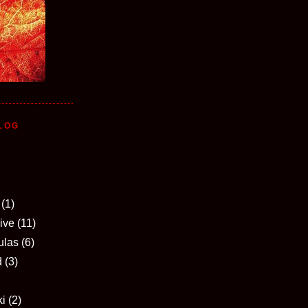
LOG
(1)
ive
(11)
ulas
(6)
d
(3)
i
(2)