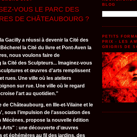
BLOG
SEZ-VOUS LE PARC DES
RES DE CHÂTEAUBOURG ?
PETITS FORMA
 Gacilly a réussi à devenir la Cité des
PRIX - LES A
GRIGRIS DE S
, Bécherel la Cité du livre et Pont-Aven la
res, nous voulons faire de
la Cité des Sculpteurs... Imaginez-vous
 sculptures et œuvres d'arts remplissent
t rues. Une ville où les ateliers
 pignon sur rue. Une ville où le regard
croise l'art au quotidien."
de Châteaubourg, en Ille-et-Vilaine et le
n', sous l'impulsion de l'association des
 Mécènes, propose la nouvelle édition
s Arts" : une découverte d'œuvres
et éphémères au fil des jardins, des