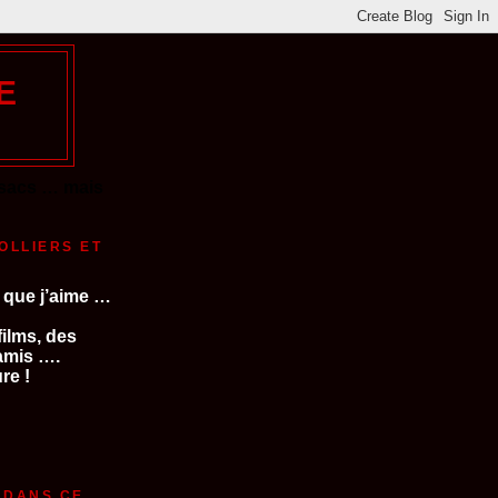
E
s sacs … mais
OLLIERS ET
E que j’aime …
films, des
’amis
….
re !
 DANS CE