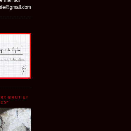
e mail sur
phie@gmail.com
ART BRUT ET
TES"