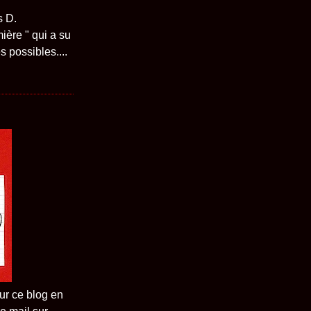
s D.
ière " qui a su
 possibles....
ur ce blog en