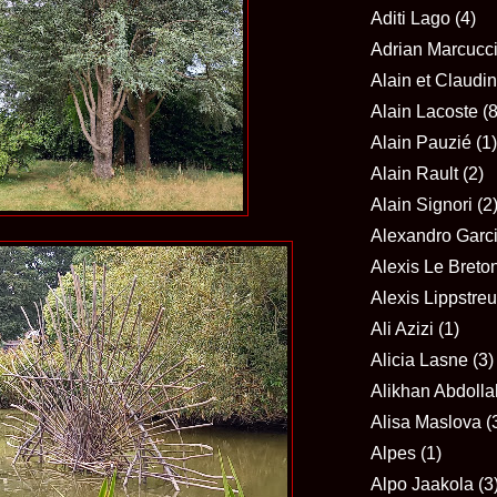
Aditi Lago
(4)
Adrian Marcucc
Alain et Claudi
Alain Lacoste
(8
Alain Pauzié
(1)
Alain Rault
(2)
Alain Signori
(2
Alexandro Garc
Alexis Le Breto
Alexis Lippstreu
Ali Azizi
(1)
Alicia Lasne
(3)
Alikhan Abdolla
Alisa Maslova
(
Alpes
(1)
Alpo Jaakola
(3