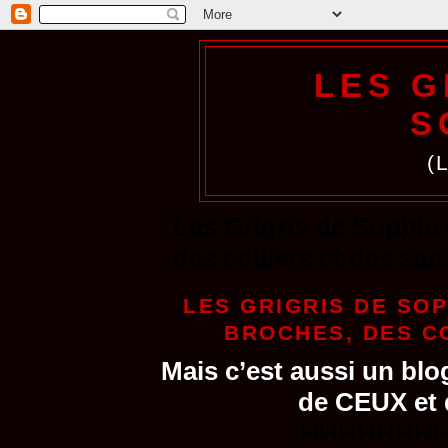
LES G
S
(
Les Grigris de Sophie 
des colliers et des sac
LES GRIGRIS DE SOP
BROCHES, DES C
Mais c’est aussi un blo
de CEUX et 
HHHHHHH