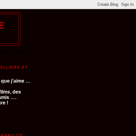
E
s sacs … mais
OLLIERS ET
E que j’aime …
films, des
’amis
….
re !
 DANS CE