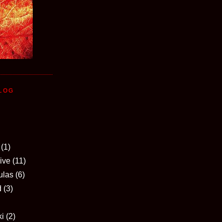
LOG
(1)
ive
(11)
ulas
(6)
d
(3)
i
(2)