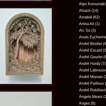
Alpo Koivumäki
Alsace
(14)
Amabié
(62)
Amna Ali
(1)
An. So
(3)
Anaïs Eychenn
André Bindler
(
André Escard
(3
André Gourlet
(
André Hardy
(7)
André Labrouss
André Morvan
(
André Pailloux
André Robillard
Angelo Meani
(
Anges
(6)