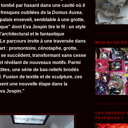
tombé par hasard dans une cavité où il
fresques oubliées de la
Domus Aurea
.
 palais enseveli, semblable à une grotte,
que" dont Eva Jospin tire le fil : un style
l’architectural et le fantastique
 Le parcours invite à une traversée dans
MON BLOG DE
rt : promontoire, cénotaphe, grotte,
êt se succèdent, transformant sans cesse
 et révélant de nouveaux motifs. Parmi
dites, une série de bas-reliefs brodés
d. Fusion de textile et de sculpture, ces
nt une nouvelle étape dans la
va Jospin."
LES GRIGRIS
FACEBOOK !