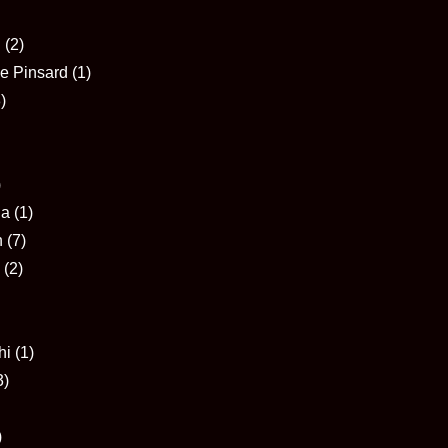
i
(2)
ne Pinsard
(1)
)
)
ia
(1)
n
(7)
(2)
hi
(1)
3)
)