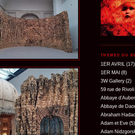
THEMES DU B
1ER AVRIL
(17)
1ER MAI
(8)
3W Gallery
(2)
59 rue de Rivoli
Abbaye d'Auber
Abbaye de Dao
Abraham Hada
Adam et Eve
(5)
Adam Nidzgorsk