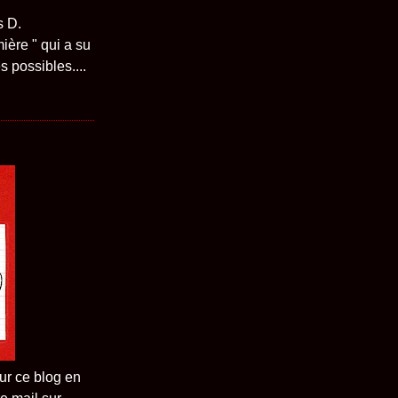
s D.
ière " qui a su
 possibles....
ur ce blog en