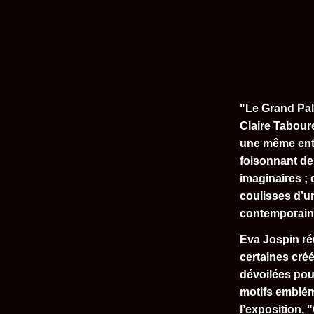
"Le Grand Pala
Claire Taboure
une même entr
foisonnant de 
imaginaires ; 
coulisses d’un
contemporain
Eva Jospin ré
certaines cré
dévoilées pour
motifs embléma
l’exposition, 