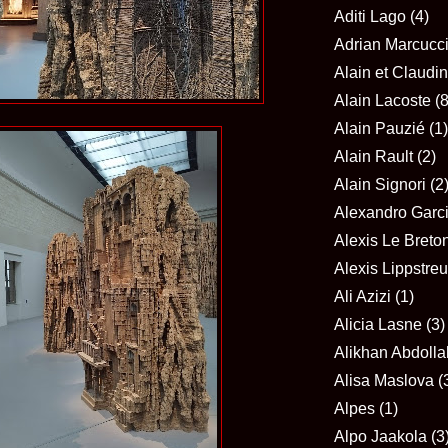
Aditi Lago
(4)
Adrian Marcucc
Alain et Claudi
Alain Lacoste
(8
Alain Pauzié
(1)
Alain Rault
(2)
Alain Signori
(2
Alexandro Garc
Alexis Le Breto
Alexis Lippstreu
Ali Azizi
(1)
Alicia Lasne
(3)
Alikhan Abdolla
Alisa Maslova
(
Alpes
(1)
Alpo Jaakola
(3