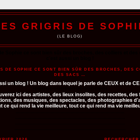
LES GRIGRIS DE SOPHI
(LE BLOG)
de Sophie ce sont bien sûr des broches, des colliers et de
c’est aussi un blog !
IS DE SOPHIE CE SONT BIEN SÛR DES BROCHES, DES C
DES SACS …
ssi un blog ! Un blog dans lequel je parle de CEUX et de C
HHHHHHHHHHHHHHHHHHHH
verez ici des artistes, des lieux insolites, des recettes, des 
tions, des musiques, des spectacles, des photographies d
t ce qui rend la vie meilleure, tout ce qui rend ma vie meilleu
.......................................................................................
........................................................................................
........................................................................................
.........................................................................................
VRIER 2026
RECHERCHER