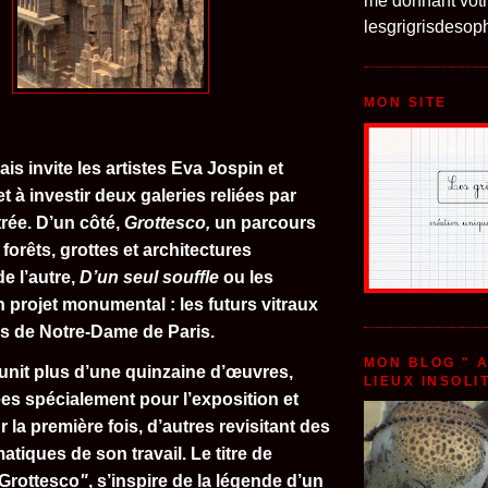
me donnant votr
lesgrigrisdeso
MON SITE
is invite les artistes Eva Jospin et
t à investir deux galeries reliées par
ée. D’un côté,
Grottesco,
un parcours
forêts, grottes et architectures
de l’autre,
D’un seul souffle
ou
les
 projet monumental : les futurs vitraux
s de Notre-Dame de Paris.
MON BLOG " 
unit plus d’une quinzaine d’œuvres,
LIEUX INSOLI
ées spécialement pour l’exposition et
 la première fois, d’autres revisitant des
tiques de son travail. Le titre de
"Grottesco
"
, s’inspire de la légende d’un