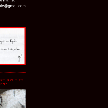
e mail sur
phie@gmail.com
ART BRUT ET
TES"