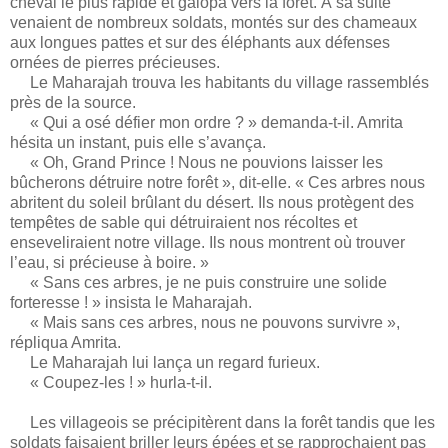
cheval le plus rapide et galopa vers la forêt. À sa suite
venaient de nombreux soldats, montés sur des chameaux
aux longues pattes et sur des éléphants aux défenses
ornées de pierres précieuses.
Le Maharajah trouva les habitants du village rassemblés
près de la source.
« Qui a osé défier mon ordre ? » demanda-t-il. Amrita
hésita un instant, puis elle s’avança.
« Oh, Grand Prince ! Nous ne pouvions laisser les
bûcherons détruire notre forêt », dit-elle. « Ces arbres nous
abritent du soleil brûlant du désert. Ils nous protègent des
tempêtes de sable qui détruiraient nos récoltes et
enseveliraient notre village. Ils nous montrent où trouver
l’eau, si précieuse à boire. »
« Sans ces arbres, je ne puis construire une solide
forteresse ! » insista le Maharajah.
« Mais sans ces arbres, nous ne pouvons survivre »,
répliqua Amrita.
Le Maharajah lui lança un regard furieux.
« Coupez-les ! » hurla-t-il.
Les villageois se précipitèrent dans la forêt tandis que les
soldats faisaient briller leurs épées et se rapprochaient pas