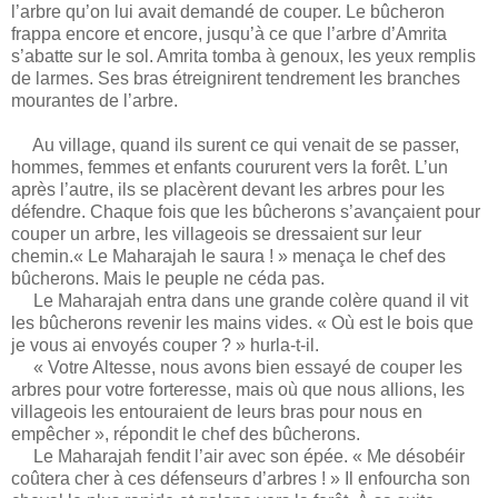
l’arbre qu’on lui avait demandé de couper. Le bûcheron
frappa encore et encore, jusqu’à ce que l’arbre d’Amrita
s’abatte sur le sol. Amrita tomba à genoux, les yeux remplis
de larmes. Ses bras étreignirent tendrement les branches
mourantes de l’arbre.
Au village, quand ils surent ce qui venait de se passer,
hommes, femmes et enfants coururent vers la forêt. L’un
après l’autre, ils se placèrent devant les arbres pour les
défendre. Chaque fois que les bûcherons s’avançaient pour
couper un arbre, les villageois se dressaient sur leur
chemin.« Le Maharajah le saura ! » menaça le chef des
bûcherons. Mais le peuple ne céda pas.
Le Maharajah entra dans une grande colère quand il vit
les bûcherons revenir les mains vides. « Où est le bois que
je vous ai envoyés couper ? » hurla-t-il.
« Votre Altesse, nous avons bien essayé de couper les
arbres pour votre forteresse, mais où que nous allions, les
villageois les entouraient de leurs bras pour nous en
empêcher », répondit le chef des bûcherons.
Le Maharajah fendit l’air avec son épée. « Me désobéir
coûtera cher à ces défenseurs d’arbres ! » Il enfourcha son