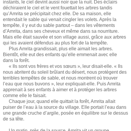
instants, le ciel devint aussi noir que la nuit. Des éclairs
déchiraient le ciel et le vent fouettait les arbres tandis
qu’Amrita se précipitait chez elle. De sa maison, elle
entendait le sable qui venait cingler les volets. Après la
tempête, il y eut du sable partout – dans les vêtements
d’Amrita, dans ses cheveux et même dans sa nourriture.
Mais elle était sauvée et son village aussi, grâce aux arbres
qui les avaient défendus au plus fort de la tempête.
Plus Amrita grandissait, plus elle aimait les arbres.
Bientôt, elle eut des enfants qu’elle emmenait avec elle
dans la forêt.
« Ils sont vos frères et vos sœurs », leur disait-elle. « Ils
nous abritent du soleil brûlant du désert, nous protègent des
terribles tempêtes de sable, et nous montrent où trouver
l’eau que nous buvons », leur expliquait-elle. Puis Amrita
apprenait à ses enfants à aimer et à protéger les arbres
comme elle le faisait.
Chaque jour, quand elle quittait la forêt, Amrita allait
puiser de l’eau à la source du village. Elle portait l’eau dans
une grande cruche d’argile, posée en équilibre sur le dessus
de sa tête.
Un matin, près de la source, Amrita vit un groupe