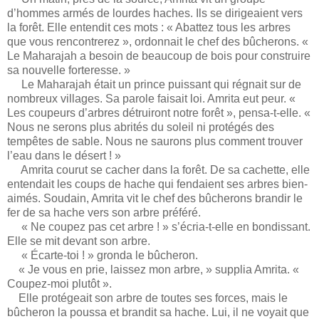
d’hommes armés de lourdes haches. Ils se dirigeaient vers
la forêt. Elle entendit ces mots : « Abattez tous les arbres
que vous rencontrerez », ordonnait le chef des bûcherons. «
Le Maharajah a besoin de beaucoup de bois pour construire
sa nouvelle forteresse. »
Le Maharajah était un prince puissant qui régnait sur de
nombreux villages. Sa parole faisait loi. Amrita eut peur. «
Les coupeurs d’arbres détruiront notre forêt », pensa-t-elle. «
Nous ne serons plus abrités du soleil ni protégés des
tempêtes de sable. Nous ne saurons plus comment trouver
l’eau dans le désert ! »
Amrita courut se cacher dans la forêt. De sa cachette, elle
entendait les coups de hache qui fendaient ses arbres bien-
aimés. Soudain, Amrita vit le chef des bûcherons brandir le
fer de sa hache vers son arbre préféré.
« Ne coupez pas cet arbre ! » s’écria-t-elle en bondissant.
Elle se mit devant son arbre.
« Écarte-toi ! » gronda le bûcheron.
« Je vous en prie, laissez mon arbre, » supplia Amrita. «
Coupez-moi plutôt ».
Elle protégeait son arbre de toutes ses forces, mais le
bûcheron la poussa et brandit sa hache. Lui, il ne voyait que